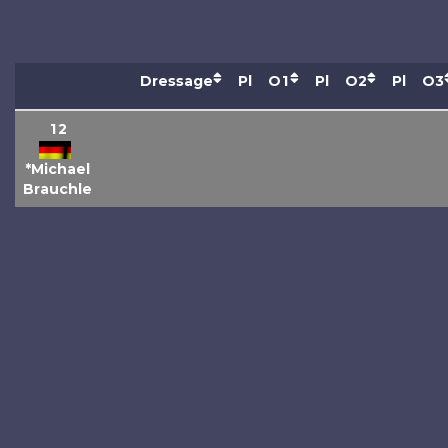
Dressage
Pl
O1
Pl
O2
Pl
O3
12
*Michael
Brauchle